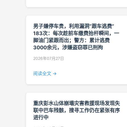
男子嫌停车贵，利用漏洞“跟车逃费”
183次：每次趁前车缴费抬杆瞬间，一
脚油门紧跟而出；警方：累计逃费
3000余元，涉嫌盗窃罪已刑拘
2026年07月27日
阅读全文 →
重庆彭水山体崩塌灾害救援现场发现失
联中巴车残骸，搜寻工作仍在紧张有序
进行中