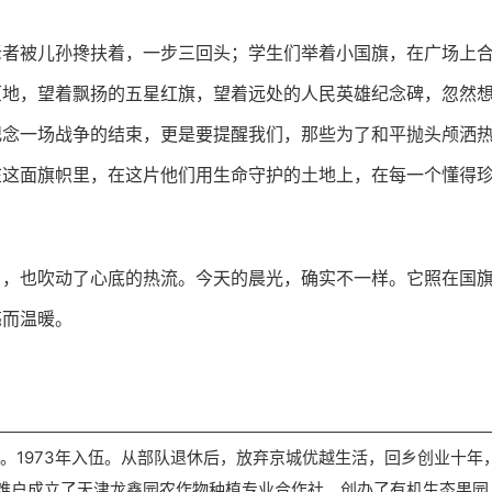
老者被儿孙搀扶着，一步三回头；学生们举着小国旗，在广场上
原地，望着飘扬的五星红旗，望着远处的人民英雄纪念碑，忽然
纪念一场战争的结束，更是要提醒我们，那些为了和平抛头颅洒
在这面旗帜里，在这片他们用生命守护的土地上，在每一个懂得
角，也吹动了心底的热流。今天的晨光，确实不一样。它照在国
亮而温暖。
年生。1973年入伍。从部队退休后，放弃京城优越生活，回乡创业十年
难户成立了天津龙鑫园农作物种植专业合作社，创办了有机生态果园