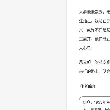
人群慢慢散去，
还灿烂。我站在
义，或许不只是
正离开。他们就
人心里。
风又起，吹动衣
前行的路上，明
作者简介
信真，1953
人、军烈属、困