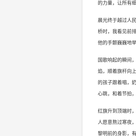
的力量，让所有
晨光终于越过人
桥时，我看见前
他的手颤巍巍地
国歌响起的瞬间
焰，顺着旗杆向
的孩子跟着唱，
心跳，和着节拍
红旗升到顶端时
人愿意熬过寒夜，
黎明前的身影，