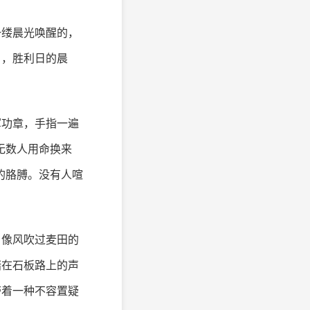
一缕晨光唤醒的，
日，胜利日的晨
军功章，手指一遍
无数人用命换来
的胳膊。没有人喧
，像风吹过麦田的
踏在石板路上的声
带着一种不容置疑