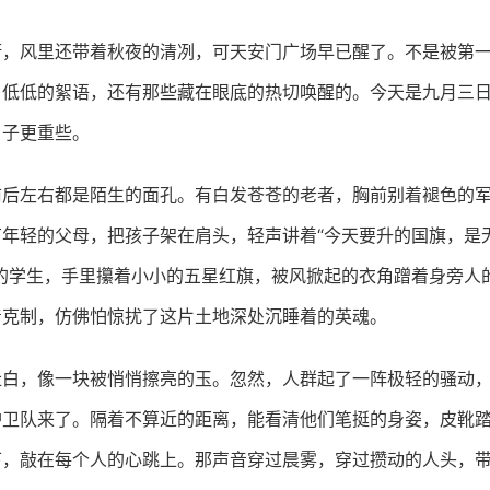
街，风里还带着秋夜的清冽，可天安门广场早已醒了。不是被第
、低低的絮语，还有那些藏在眼底的热切唤醒的。今天是九月三
日子更重些。
前后左右都是陌生的面孔。有白发苍苍的老者，胸前别着褪色的
有年轻的父母，把孩子架在肩头，轻声讲着“今天要升的国旗，是
服的学生，手里攥着小小的五星红旗，被风掀起的衣角蹭着身旁人
着克制，仿佛怕惊扰了这片土地深处沉睡着的英魂。
肚白，像一块被悄悄擦亮的玉。忽然，人群起了一阵极轻的骚动
护卫队来了。隔着不算近的距离，能看清他们笔挺的身姿，皮靴
下，敲在每个人的心跳上。那声音穿过晨雾，穿过攒动的人头，