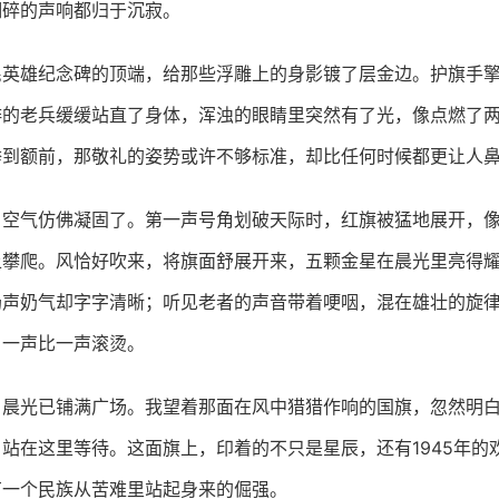
细碎的声响都归于沉寂。
民英雄纪念碑的顶端，给那些浮雕上的身影镀了层金边。护旗手
排的老兵缓缓站直了身体，浑浊的眼睛里突然有了光，像点燃了
举到额前，那敬礼的姿势或许不够标准，却比任何时候都更让人
，空气仿佛凝固了。第一声号角划破天际时，红旗被猛地展开，
上攀爬。风恰好吹来，将旗面舒展开来，五颗金星在晨光里亮得
奶声奶气却字字清晰；听见老者的声音带着哽咽，混在雄壮的旋
，一声比一声滚烫。
，晨光已铺满广场。我望着那面在风中猎猎作响的国旗，忽然明
站在这里等待。这面旗上，印着的不只是星辰，还有1945年的
有一个民族从苦难里站起身来的倔强。