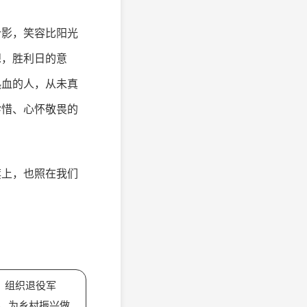
合影，笑容比阳光
想，胜利日的意
热血的人，从未真
珍惜、心怀敬畏的
旗上，也照在我们
，组织退役军
，为乡村振兴做