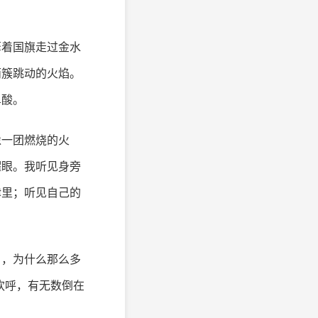
擎着国旗走过金水
两簇跳动的火焰。
鼻酸。
像一团燃烧的火
耀眼。我听见身旁
律里；听见自己的
白，为什么那么多
欢呼，有无数倒在