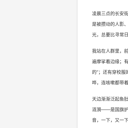
凌晨三点的长安
是被攒动的人影
光，总要比寻常
我站在人群里，
遍摩挲着边缘；
的”；还有穿校
哗，连咳嗽都带
天边渐渐泛起鱼
涟漪——是国旗
音，一下，又一