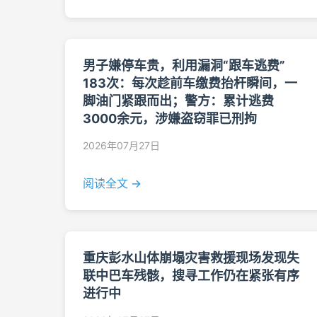
男子嫌停车贵，利用漏洞“跟车逃费”
183次：每次趁前车缴费抬杆瞬间，一
脚油门紧跟而出；警方：累计逃费
3000余元，涉嫌盗窃罪已刑拘
2026年07月27日
阅读全文 →
重庆彭水山体崩塌灾害救援现场发现失
联中巴车残骸，搜寻工作仍在紧张有序
进行中