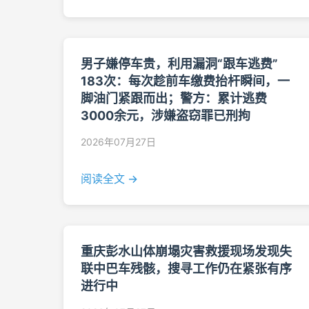
男子嫌停车贵，利用漏洞“跟车逃费”
183次：每次趁前车缴费抬杆瞬间，一
脚油门紧跟而出；警方：累计逃费
3000余元，涉嫌盗窃罪已刑拘
2026年07月27日
阅读全文 →
重庆彭水山体崩塌灾害救援现场发现失
联中巴车残骸，搜寻工作仍在紧张有序
进行中