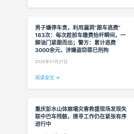
男子嫌停车贵，利用漏洞“跟车逃费”
183次：每次趁前车缴费抬杆瞬间，一
脚油门紧跟而出；警方：累计逃费
3000余元，涉嫌盗窃罪已刑拘
2026年07月27日
阅读全文 →
重庆彭水山体崩塌灾害救援现场发现失
联中巴车残骸，搜寻工作仍在紧张有序
进行中