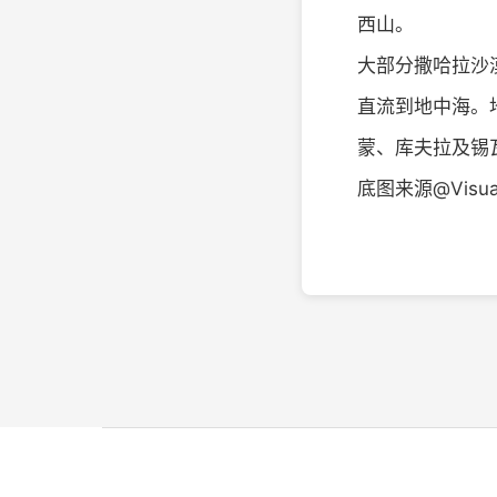
西山。
大部分撒哈拉沙
直流到地中海。
蒙、库夫拉及锡
底图来源@Visual 
@知