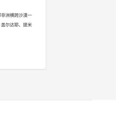
部非洲横跨沙漠一
、盖尔达耶、提米