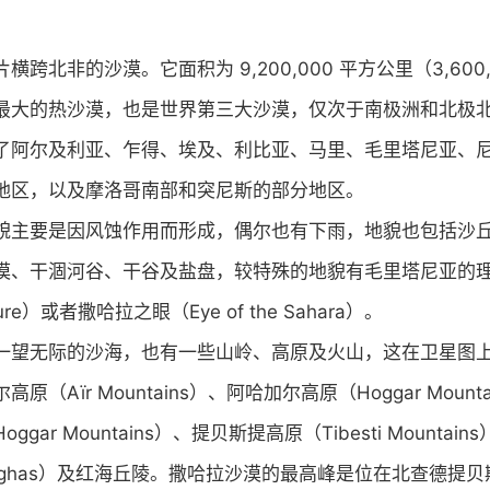
跨北非的沙漠。它面积为 9,200,000 平方公里（3,600,
最大的热沙漠，也是世界第三大沙漠，仅次于南极洲和北极
了阿尔及利亚、乍得、埃及、利比亚、马里、毛里塔尼亚、
地区，以及摩洛哥南部和突尼斯的部分地区。
貌主要是因风蚀作用而形成，偶尔也有下雨，地貌也包括沙
漠、干涸河谷、干谷及盐盘，较特殊的地貌有毛里塔尼亚的
ucture）或者撒哈拉之眼（Eye of the Sahara）。
一望无际的沙海，也有一些山岭、高原及火山，这在卫星图
原（Aïr Mountains）、阿哈加尔高原（Hoggar Mount
gar Mountains）、提贝斯提高原（Tibesti Mounta
es Ifoghas）及红海丘陵。撒哈拉沙漠的最高峰是位在北查德