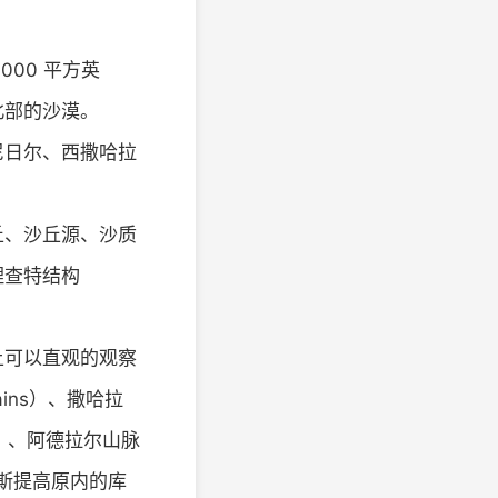
000 平方英
北部的沙漠。
尼日尔、西撒哈拉
丘、沙丘源、沙质
理查特结构
上可以直观的观察
ains）、撒哈拉
ins）、阿德拉尔山脉
提贝斯提高原内的库