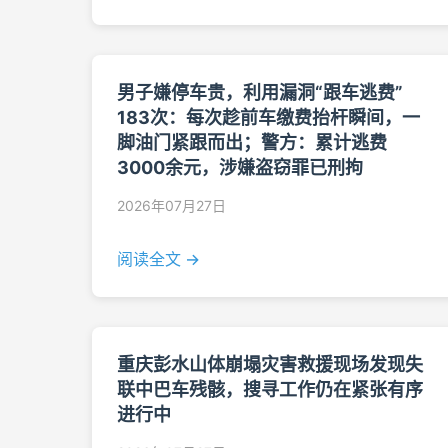
男子嫌停车贵，利用漏洞“跟车逃费”
183次：每次趁前车缴费抬杆瞬间，一
脚油门紧跟而出；警方：累计逃费
3000余元，涉嫌盗窃罪已刑拘
2026年07月27日
阅读全文 →
重庆彭水山体崩塌灾害救援现场发现失
联中巴车残骸，搜寻工作仍在紧张有序
进行中