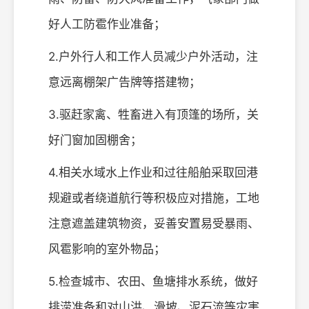
好人工防雹作业准备；
2.户外行人和工作人员减少户外活动，注
意远离棚架广告牌等搭建物；
3.驱赶家禽、牲畜进入有顶篷的场所，关
好门窗加固棚舍；
4.相关水域水上作业和过往船舶采取回港
规避或者绕道航行等积极应对措施，工地
注意遮盖建筑物资，妥善安置易受暴雨、
风雹影响的室外物品；
5.检查城市、农田、鱼塘排水系统，做好
排涝准备和对山洪、滑坡、泥石流等灾害