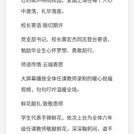
壮的歌声响彻校园，爱国之情在每个人心
中激荡，礼毕落座。
校长寄语·殷切期许
党支部书记、校长黄宏杰同志登台寄语，
勉励毕业生心怀梦想、勇敢前行。
师语传情·云端寄愿
大屏幕播放全体任课教师录制的暖心祝福
视频，句句叮咛温暖全场。
鲜花献礼·致敬恩师
学生代表手捧鲜花，依次上台为全体六年
级任课教师敬献鲜花，深深鞠躬间，道不