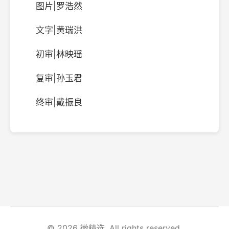
图片|罗浩然
文字|黄瑞洪
初审|林映瑶
复审|孙玉君
终审|戴振良
© 2026 微精选. All rights reserved.