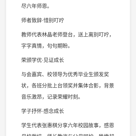
尽六年师恩。
师者致辞·惜别叮咛
教师代表林晶老师登台，送上离别叮咛，
字字真情，句句期盼。
荣颁学优·见证成长
与会嘉宾、校领导为优秀毕业生颁发奖
状，各班分批上台领奖并集体合影，背景
音乐激昂，记录荣耀时刻。
学子抒怀·感念成长
学生代表张惠棋分享六年校园故事，感恩