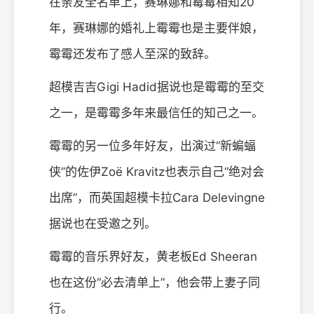
在亲友全名单上，赛琳娜和霉霉相知20
年，赛琳娜的婚礼上霉霉也是主要伴娘，
霉霉还发布了感人至深的致辞。
超模吉吉Gigi Hadid据说也是霉霉的至交
之一，是霉霉多年来最信任的知己之一。
霉霉的另一位多年好友，出演过“新蝙蝠
侠”的佐伊Zoë Kravitz也表示自己“绝对会
出席”，而英国超模卡拉Cara Delevingne
据说也在受邀之列。
霉霉的音乐界好友，黄老板Ed Sheeran
也在这份“必去清单上”，他会带上妻子同
行。