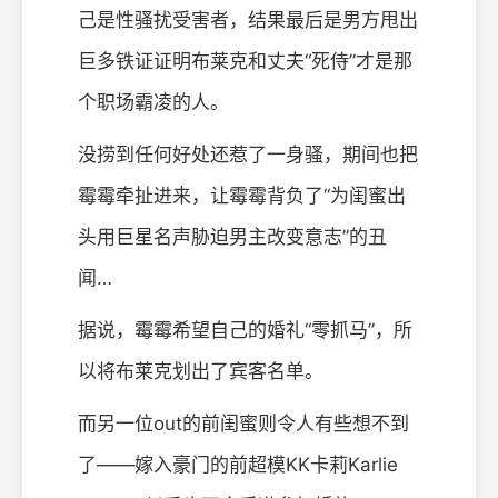
己是性骚扰受害者，结果最后是男方甩出
巨多铁证证明布莱克和丈夫“死侍”才是那
个职场霸凌的人。
没捞到任何好处还惹了一身骚，期间也把
霉霉牵扯进来，让霉霉背负了“为闺蜜出
头用巨星名声胁迫男主改变意志”的丑
闻…
据说，霉霉希望自己的婚礼“零抓马”，所
以将布莱克划出了宾客名单。
而另一位out的前闺蜜则令人有些想不到
了——嫁入豪门的前超模KK卡莉Karlie