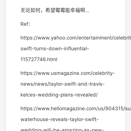
无论如何，希望霉霉能幸福啊…
Ref：
https://www.yahoo.com/entertainment/celebrity/
swift-turns-down-influential-
115727746.html
https://www.usmagazine.com/celebrity-
news/news/taylor-swift-and-travis-
kelces-wedding-plans-revealed/
https://www.hellomagazine.com/us/904315/su
waterhouse-reveals-taylor-swift-
wedding-will-be-amazing-as-new-