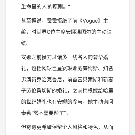
生命里的人’的原则。”
甚至据说，霉霉拒绝了前《Vogue》主
编，时尚界C位主席安娜温图尔的主动请
缨。
安娜之前操刀过诸多一线名人的奢华婚
礼，包括网球巨星赛琳娜威廉姆斯、知名
男演员乔治克鲁尼，前首富贝索斯和新妻
子劳伦桑切斯的婚礼，之前梅根嫁给哈里
的世纪婚礼也有安娜的参与，她主动询问
泰勒“需不需要帮忙”。
但霉霉更希望保留个人风格和特色，从而