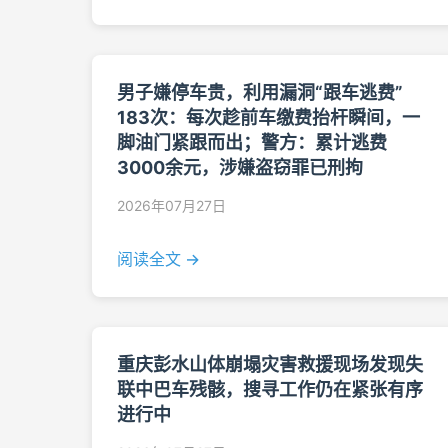
男子嫌停车贵，利用漏洞“跟车逃费”
183次：每次趁前车缴费抬杆瞬间，一
脚油门紧跟而出；警方：累计逃费
3000余元，涉嫌盗窃罪已刑拘
2026年07月27日
阅读全文 →
重庆彭水山体崩塌灾害救援现场发现失
联中巴车残骸，搜寻工作仍在紧张有序
进行中