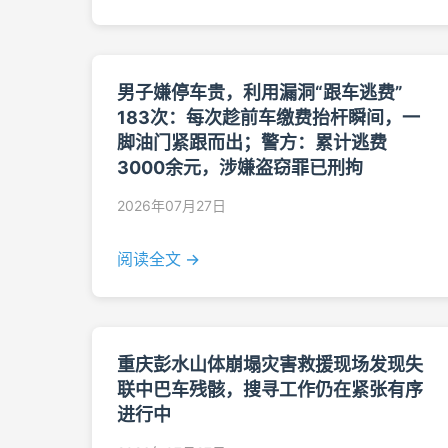
男子嫌停车贵，利用漏洞“跟车逃费”
183次：每次趁前车缴费抬杆瞬间，一
脚油门紧跟而出；警方：累计逃费
3000余元，涉嫌盗窃罪已刑拘
2026年07月27日
阅读全文 →
重庆彭水山体崩塌灾害救援现场发现失
联中巴车残骸，搜寻工作仍在紧张有序
进行中