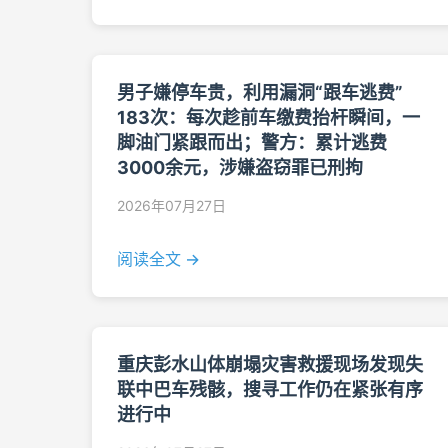
男子嫌停车贵，利用漏洞“跟车逃费”
183次：每次趁前车缴费抬杆瞬间，一
脚油门紧跟而出；警方：累计逃费
3000余元，涉嫌盗窃罪已刑拘
2026年07月27日
阅读全文 →
重庆彭水山体崩塌灾害救援现场发现失
联中巴车残骸，搜寻工作仍在紧张有序
进行中