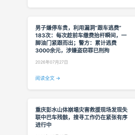
男子嫌停车贵，利用漏洞“跟车逃费”
183次：每次趁前车缴费抬杆瞬间，一
脚油门紧跟而出；警方：累计逃费
3000余元，涉嫌盗窃罪已刑拘
2026年07月27日
阅读全文 →
重庆彭水山体崩塌灾害救援现场发现失
联中巴车残骸，搜寻工作仍在紧张有序
进行中